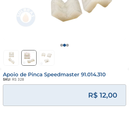
Linha
Industrial
Gráfica
Revestimento
e Poliuretano
(PU)
Serviço de
Usinagem
Apoio de Pinca Speedmaster 91.014.310
Ventosas
SKU:
RS 328
R$ 12,00