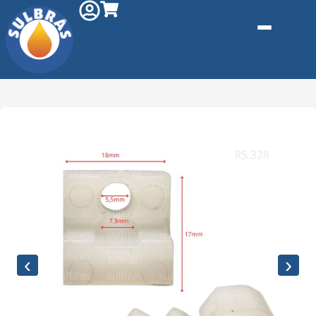
Gás e
Saneamento
Injeção de
Plástico
‹
›
Kit reparo
Pneumáticos