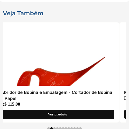
Veja Também
Abridor de Bobina e Embalagem - Cortador de Bobina
Mu
e Papel
R
R$
115,00
Ver produto