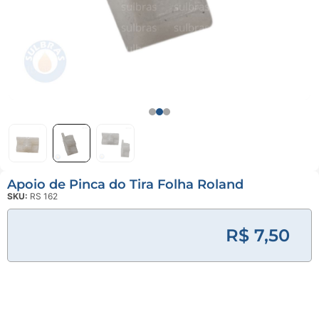
Linha
Industrial
Gráfica
Revestimento
e Poliuretano
(PU)
Serviço de
Usinagem
Apoio de Pinca do Tira Folha Roland
Ventosas
SKU:
RS 162
R$ 7,50