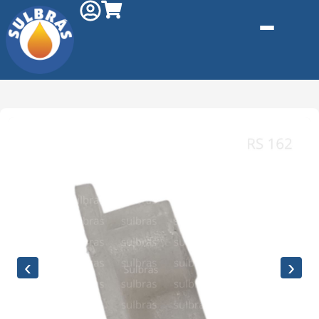
Gás e
Saneamento
Injeção de
Plástico
‹
›
Kit reparo
Pneumáticos