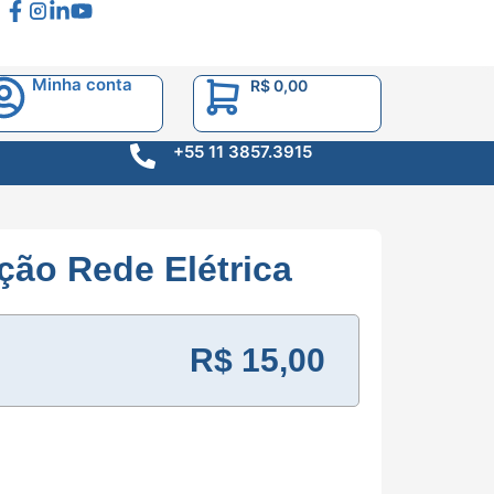
Minha conta
R$
0,00
+55 11 3857.3915
ção Rede Elétrica
R$
15,00