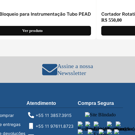
Bloqueio para Instrumentação Tubo PEAD
Cortador Rota
R$
550,00
Ver produto
Assine a nossa
Newssletter
Atendimento
Compra Segura
omprar
+55 11 3857.3915
e entregas
+55 11 97611.8723
e devoluções