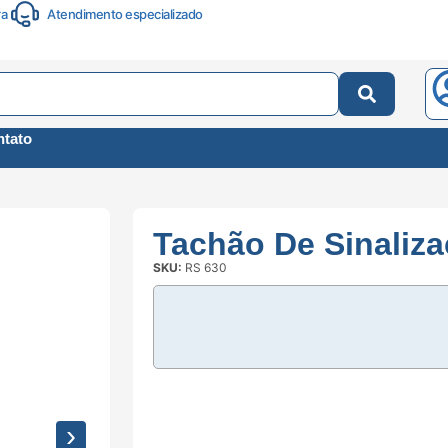
ra
Atendimento especializado
tato
Tachão De Sinaliza
SKU:
RS 630
›