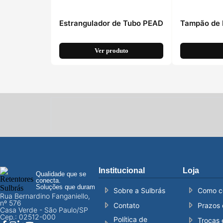
Estrangulador de Tubo PEAD
Tampão de 
Ver produto
Institucional
Loja
Qualidade que se
conecta.
Soluções que duram
Sobre a Sulbrás
Como c
Rua Bernardino Fanganiello,
nº 576
Contato
Prazos 
Casa Verde - São Paulo/SP
Cep.: 02512-000
Política de
Trocas 