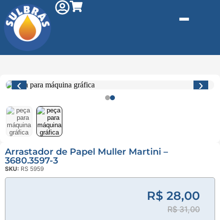
‹
›
Gás e
Saneamento
Arrastador de Papel Muller Martini –
3680.3597-3
SKU:
RS 5959
Injeção de
Plástico
R$ 28,00
Kit reparo
R$ 31,00
Pneumáticos