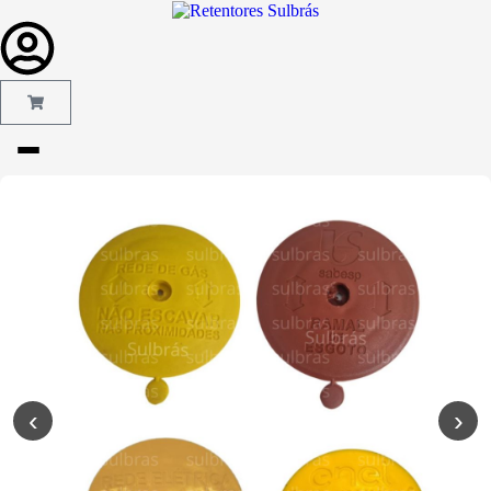
Gás e
Saneamento
Injeção de
Plástico
Kit reparo
Pneumáticos
Linha
Industrial
‹
›
Gráfica
Revestimento
e Poliuretano