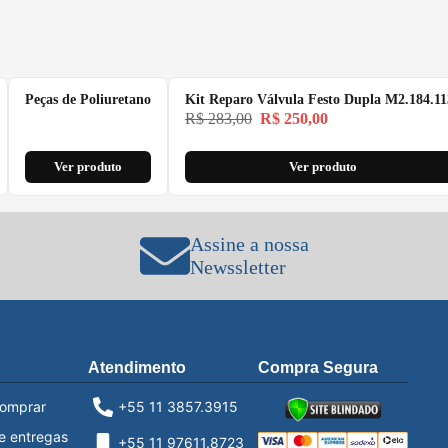
Peças de Poliuretano
Kit Reparo Válvula Festo Dupla M2.184.11
R$
283,00
R$
250,00
Ver produto
Ver produto
Assine a nossa
Newssletter
Atendimento
Compra Segura
omprar
+55 11 3857.3915
e entregas
+55 11 97611.8723