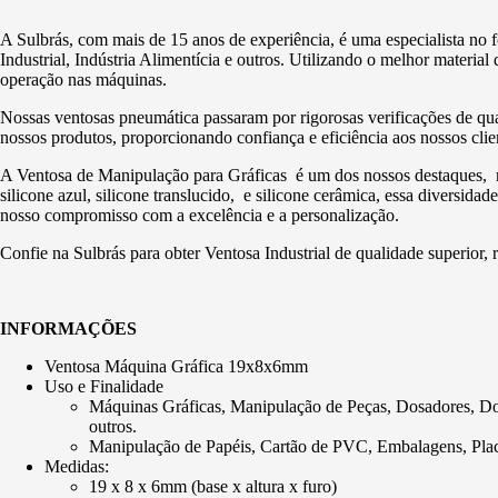
A Sulbrás, com mais de 15 anos de experiência, é uma especialista n
Industrial, Indústria Alimentícia e outros. Utilizando o melhor materi
operação nas máquinas.
Nossas ventosas pneumática passaram por rigorosas verificações de q
nossos produtos, proporcionando confiança e eficiência aos nossos clie
A Ventosa de Manipulação para Gráficas é um dos nossos destaques, n
silicone azul, silicone translucido, e silicone cerâmica, essa diversid
nosso compromisso com a excelência e a personalização.
Confie na Sulbrás para obter Ventosa Industrial de qualidade superior,
INFORMAÇÕES
Ventosa Máquina Gráfica 19x8x6mm
Uso e Finalidade
Máquinas Gráficas, Manipulação de Peças, Dosadores, Dobra
outros.
Manipulação de Papéis, Cartão de PVC, Embalagens, Plac
Medidas:
19 x 8 x 6mm (base x altura x furo)