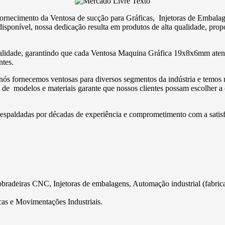
o fornecimento da Ventosa de sucção para Gráficas, Injetoras de Emb
al disponível, nossa dedicação resulta em produtos de alta qualidade, p
ualidade, garantindo que cada Ventosa Maquina Gráfica 19x8x6mm atend
ntes.
ós fornecemos ventosas para diversos segmentos da indústria e temos 
ade de modelos e materiais garante que nossos clientes possam escolher 
 respaldadas por décadas de experiência e comprometimento com a satisf
deiras CNC, Injetoras de embalagens, Automação industrial (fabricação 
as e Movimentações Industriais.