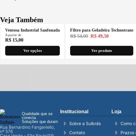
Veja Também
Ventosa Industrial Sanfonada
Filtro para Geladeira Technotrans
A partir de
R$
54,00
R$
49,50
R$
15,00
Ver opções
Ver produto
Institucional
Loja
Qualidade que se
conecta.
Soluções que duram
Sobre a Sulbrás
Como c
Rua Bernardino Fanganiello,
nº 576
Contato
Prazos 
Casa Verde - São Paulo/SP