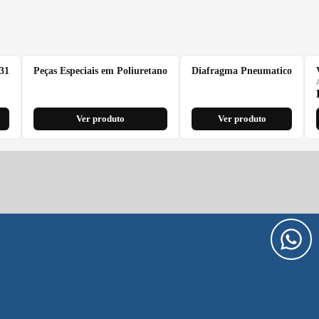
31
Peças Especiais em Poliuretano
Diafragma Pneumatico
Ver produto
Ver produto