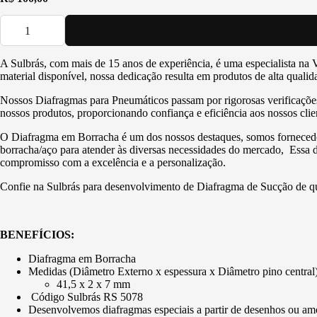
A Sulbrás, com mais de 15 anos de experiência, é uma especialista na 
material disponível, nossa dedicação resulta em produtos de alta qual
Nossos Diafragmas para Pneumáticos passam por rigorosas verificações
nossos produtos, proporcionando confiança e eficiência aos nossos clie
O Diafragma em Borracha é um dos nossos destaques, somos fornecedore
borracha/aço para atender às diversas necessidades do mercado, Essa d
compromisso com a excelência e a personalização.
Confie na Sulbrás para desenvolvimento de Diafragma de Sucção de qua
BENEFÍCIOS:
Diafragma em Borracha
Medidas (Diâmetro Externo x espessura x Diâmetro pino central)
41,5 x 2 x 7 mm
Código Sulbrás RS 5078
Desenvolvemos diafragmas especiais a partir de desenhos ou am