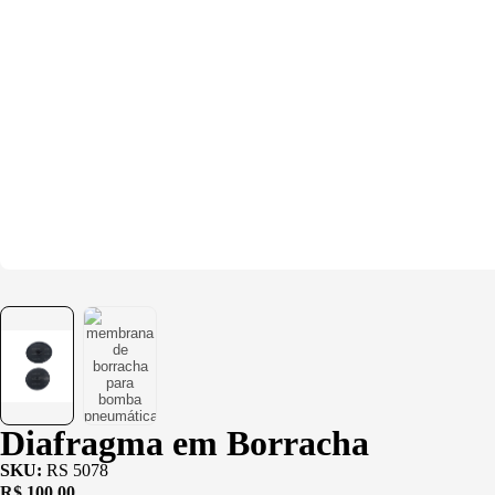
Diafragma em Borracha
SKU:
RS 5078
R$
100,00