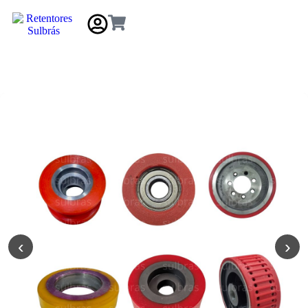
Gás e
Saneamento
Injeção de
Plástico
Kit reparo
Pneumáticos
‹
›
Linha Industrial
Gráfica
Revestimento e