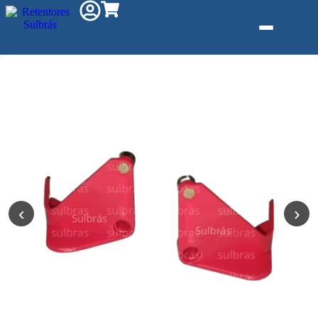
Gás e Saneam
Injeção de Plá
Kit reparo
Pneumáticos
Linha Industria
‹
›
Gráfica
Revestimento 
Poliuretano (P
Serviço de