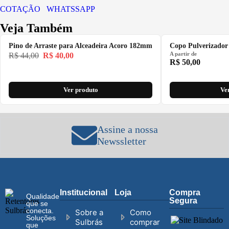
COTAÇÃO WHATSSAPP
Veja Também
Pino de Arraste para Alceadeira Acoro 182mm
Copo Pulverizador
A partir de
R$
44,00
R$
40,00
R$
50,00
Ver produto
Ve
Assine a nossa
Newssletter
Institucional
Loja
Compra
Qualidade
Segura
que se
conecta.
Sobre a
Como
Soluções
Sulbrás
comprar
que