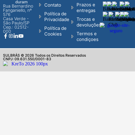
duram
Prazos e
Contato
Rua Bernardino
Fanganiello, nº
entregas
Política de
576
Casa Verde -
Trocas e
Privacidade
São Paulo/SP
devoluções
Cep.: 02512-
Política de
000
Termos e
Cookies
condiçoes
SULBRÁS © 2026 Todos os Direitos Reservados
CNPJ: 09.631.550/0001-83