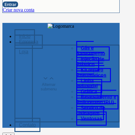
Entrar
Criar nova conta
Início
Empresa
Gás e
Loja
Saneamento
Injeção de
Plástico
Kit reparo
Pneumáticos
Linha
Alternar
Industrial
submenu
Gráfica
Revestimento e
Poliuretano (PU)
Serviço de
Usinagem
Ventosas
Contato