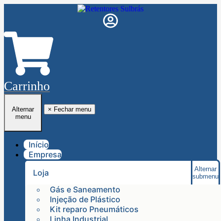
Carrinho
Alternar
×
Fechar menu
menu
Início
Empresa
Alternar
Loja
submenu
Gás e Saneamento
Injeção de Plástico
Kit reparo Pneumáticos
Linha Industrial