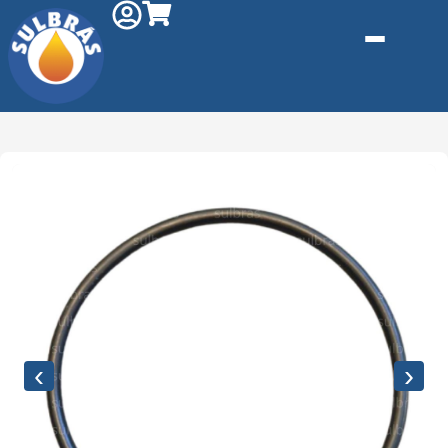
Gás e
Saneamento
Injeção de
Plástico
‹
›
Kit reparo
Pneumáticos