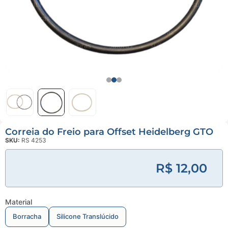
Linha
Industrial
Gráfica
Revestimento
e Poliuretano
(PU)
Serviço de
Usinagem
Correia do Freio para Offset Heidelberg GTO
Ventosas
SKU:
RS 4253
R$
12,00
Material
Borracha
Silicone Translúcido