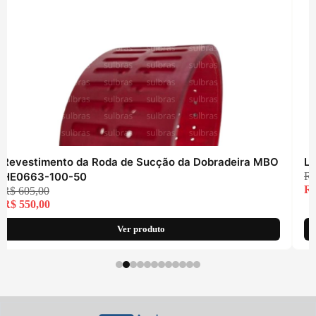
Revestimento da Roda de Sucção da Dobradeira MBO
La
HE0663-100-50
R
R
R$
605,00
R$
550,00
Ver produto