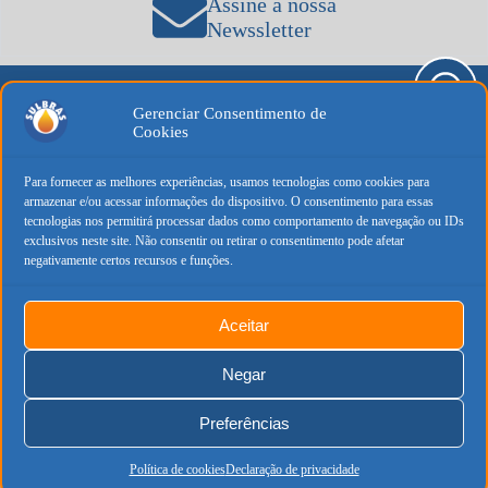
Assine a nossa
Newssletter
Gerenciar Consentimento de
Cookies
Institucional
Loja
Compra
Qualidade
Segura
que se
conecta.
Sobre a
Como
Para fornecer as melhores experiências, usamos tecnologias como cookies para
Soluções
Sulbrás
comprar
armazenar e/ou acessar informações do dispositivo. O consentimento para essas
que
duram
tecnologias nos permitirá processar dados como comportamento de navegação ou IDs
Prazos e
Contato
Rua Bernardino
exclusivos neste site. Não consentir ou retirar o consentimento pode afetar
Fanganiello, nº
entregas
negativamente certos recursos e funções.
Política de
576
Casa Verde -
Trocas e
Privacidade
São Paulo/SP
devoluções
Cep.: 02512-
Política de
Aceitar
000
Termos e
Cookies
condiçoes
Negar
SULBRÁS © 2026 Todos os Direitos Reservados
Preferências
CNPJ: 09.631.550/0001-83
Política de cookies
Declaração de privacidade