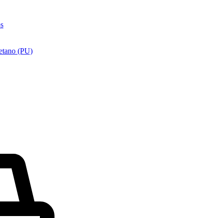
os
etano (PU)