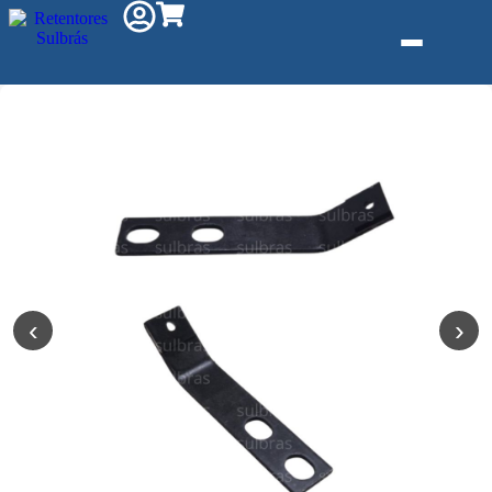
Gás e Saneam
Injeção de Plá
Kit reparo
Pneumáticos
Linha Industria
‹
›
Gráfica
Revestimento 
Poliuretano (P
Serviço de