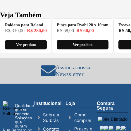
Veja Também
Roldana para Roland
Pinça para Ryobi 28 x 10mm
Escova
R$
310,00
R$
280,00
R$
68,00
R$
60,00
R$
50
Ver produto
Ver produto
Assine a nossa
Newssletter
Institucional
Loja
Compra
Qualidade
Segura
que se
conecta.
Sobre a
Como
Soluções
Sulbrás
comprar
que
duram
Prazos e
Contato
Rua Bernardino