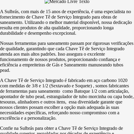
e Poliuretano
(PU)
A Sulbrás, com mais de 15 anos de experiência, é uma especialista no
fornecimento de Chave Tê de Serviço Integrado para obras de
Serviço de
saneamento. Utilizando o melhor material disponível, nossa dedicação
Usinagem
resulta em produtos de alta qualidade, proporcionando longa
durabilidade e desempenho excepcional.
Ventosas
Nossas ferramentas para saneamento passam por rigorosas verificações
de qualidade, garantindo que cada Chave Tê de Serviço Integrado
atenda aos mais altos padrões. Isso assegura o excelente
funcionamento de nossos produtos, proporcionando confiança e
eficiência a empreiteiras de Gás e Saneamento manuseando tubos
pead.
A Chave Tê de Serviço Integrado é fabricado em aço carbono 1020
com medidas de 3/8 e 1/2 (Sextavado e Soquete) , somos fabricantes
de ferramentas para saneamento como Batoque 1/2 com articulação,
apontador de tubo pead, estrangulador de tubo morcinha ou capa bode,
tesouras, alinhadores e outros itens, essa diversidade garante que
nossos clientes possam escolher a opção mais adequada às suas
necessidades específicas, reforçando nosso compromisso com a
excelência e a personalização.
Confie na Sulbrás para obter a Chave Tê de Serviço Integrado de
qualidade superior, respaldadas por décadas de experiência e