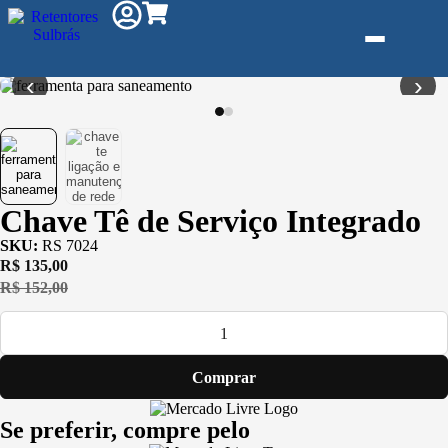
‹
›
Gás e
Saneamento
Injeção de
Chave Tê de Serviço Integrado
Plástico
SKU:
RS 7024
R$
135,00
Kit reparo
R$
152,00
Pneumáticos
Linha
Industrial
Comprar
Gráfica
Se preferir, compre pelo
Revestimento