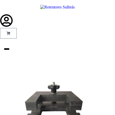
Gás e
Saneamento
Injeção de
Plástico
Kit reparo
Pneumáticos
Linha Industrial
Gráfica
Revestimento e