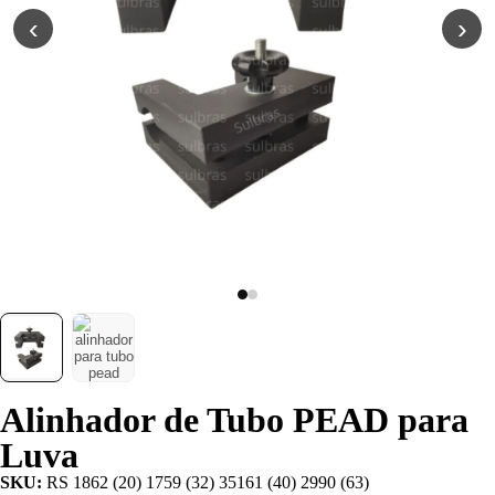
Poliuretano (PU)
‹
›
Serviço de
Usinagem
Ventosas
Alinhador de Tubo PEAD para
Luva
SKU:
RS 1862 (20) 1759 (32) 35161 (40) 2990 (63)