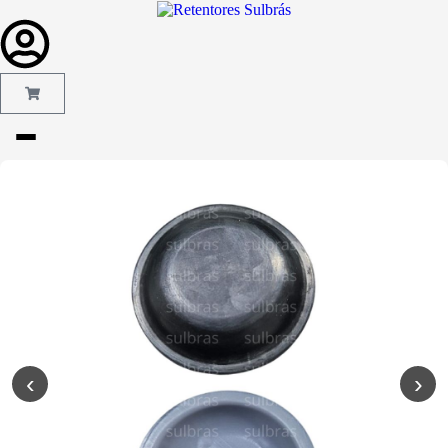
Gás e
Saneamento
Injeção de
Plástico
Kit reparo
Pneumáticos
Linha
Industrial
‹
›
Gráfica
Revestimento
e Poliuretano