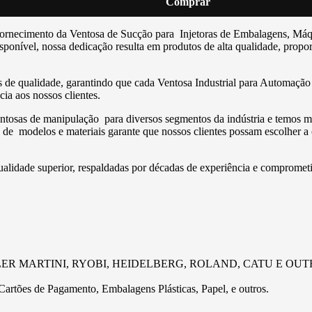
Comprar
no fornecimento da Ventosa de Sucção para Injetoras de Embalagens, 
 disponível, nossa dedicação resulta em produtos de alta qualidade, pr
de qualidade, garantindo que cada Ventosa Industrial para Automação a
ia aos nossos clientes.
osas de manipulação para diversos segmentos da indústria e temos ma
ade de modelos e materiais garante que nossos clientes possam escolher 
ualidade superior, respaldadas por décadas de experiência e comprometi
– MULLER MARTINI, RYOBI, HEIDELBERG, ROLAND, CATU E OUTRAS, 
Cartões de Pagamento, Embalagens Plásticas, Papel, e outros.