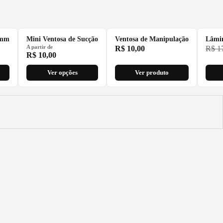
3mm
Mini Ventosa de Sucção
Ventosa de Manipulação
Lâmin
A partir de
R$
10,00
R$
17
R$
10,00
Ver opções
Ver produto