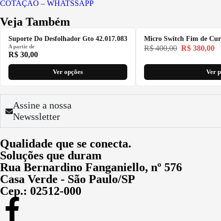
COTAÇÃO – WHATSSAPP
Veja Também
Suporte Do Desfolhador Gto 42.017.083
Micro Switch Fim de Cur
A partir de
R$
400,00
R$
380,00
R$
30,00
Ver opções
Ver 
Assine a nossa
Newssletter
Qualidade que se conecta.
Soluções que duram
Rua Bernardino Fanganiello, nº 576
Casa Verde - São Paulo/SP
Cep.: 02512-000