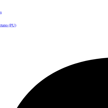
os
etano (PU)