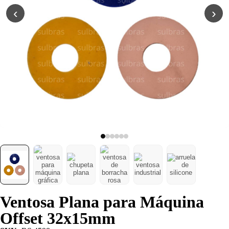
Poliuretano (PU)
‹
›
Serviço de
Usinagem
Ventosas
Ventosa Plana para Máquina
Offset 32x15mm