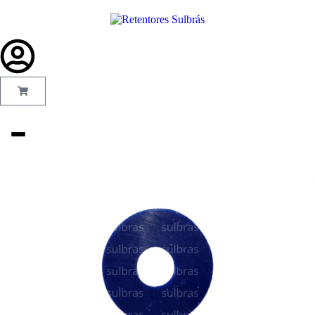
Gás e
Saneamento
Injeção de
Plástico
Kit reparo
Pneumáticos
Linha Industrial
Gráfica
Revestimento e