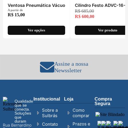
Ventosa Pneumática Vácuo
Cilindro Festo ADVC-16-
A partir de
R$
685,00
R$
15,00
R$
600,00
Ver opções
Ver produto
Assine a nossa
Newssletter
Institucional
Loja
Compra
Qualidade
Segura
que se
conecta.
Sobre a
Como
Soluções
Sulbrás
comprar
que
duram
Prazos e
Contato
Rua Bernardino