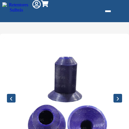
Gás e Saneam
Injeção de Plá
Kit reparo
Pneumáticos
Linha Industria
Gráfica
‹
›
Revestimento 
Poliuretano (P
Serviço de