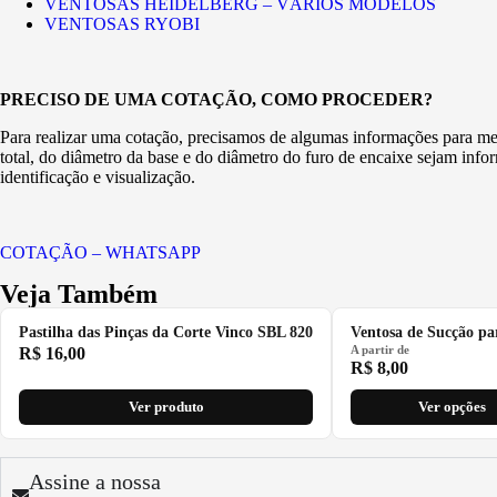
VENTOSAS HEIDELBERG – VÁRIOS MODELOS
VENTOSAS RYOBI
PRECISO DE UMA COTAÇÃO, COMO PROCEDER?
Para realizar uma cotação, precisamos de algumas informações para melh
total, do diâmetro da base e do diâmetro do furo de encaixe sejam inf
identificação e visualização.
COTAÇÃO – WHATSAPP
Veja Também
Pastilha das Pinças da Corte Vinco SBL 820
Ventosa de Sucção pa
A partir de
R$
16,00
R$
8,00
Ver produto
Ver opções
Assine a nossa