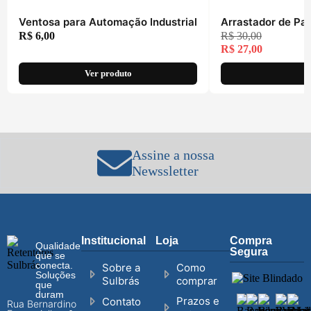
Ventosa para Automação Industrial
Arrastador de Pap
R$
6,00
R$
30,00
R$
27,00
Ver produto
Assine a nossa
Newssletter
Institucional
Loja
Compra
Qualidade
Segura
que se
conecta.
Sobre a
Como
Soluções
Sulbrás
comprar
que
duram
Prazos e
Contato
Rua Bernardino