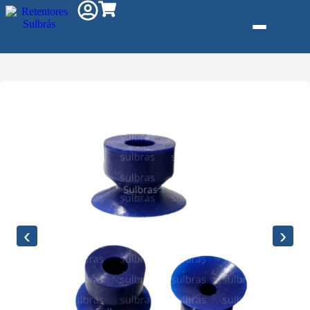
Gás e Saneam
Injeção de Plá
Kit reparo
Pneumáticos
Linha Industria
Gráfica
‹
›
Revestimento 
Poliuretano (P
Serviço de