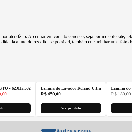
or atendê-lo. Ao entrar em contato conosco, seja por meio do site, tel
edida da altura do ressalto, se possível, também encaminhar uma foto d
 GTO - 62.015.502
Lâmina do Lavador Roland Ultra
Lamina do 
,00
R$
450,00
R$
180,00
oduto
Ver produto
Assine a nossa