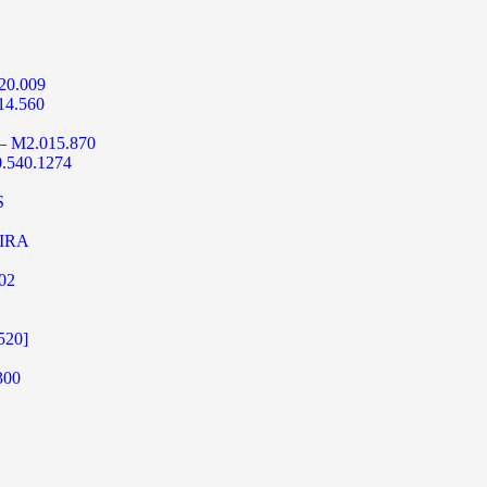
0.009
4.560
 M2.015.870
540.1274
S
IRA
02
520]
00