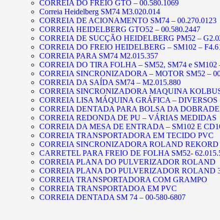
CORREIA DO FREIO GTO – 00.580.1069
Correia Heidelberg SM74 M3.020.014
CORREIA DE ACIONAMENTO SM74 – 00.270.0123
CORREIA HEIDELBERG GTO52 – 00.580.2447
CORREIA DE SUCÇÃO HEIDELBERG PM52 – G2.02
CORREIA DO FREIO HEIDELBERG – SM102 – F4.61
CORREIA PARA SM74 M2.015.357
CORREIA DO TIRA FOLHA – SM52, SM74 e SM102 –
CORREIA SINCRONIZADORA – MOTOR SM52 – 00.
CORREIA DA SAÍDA SM74 – M2.015.880
CORREIA SINCRONIZADORA MAQUINA KOLBU
CORREIA LISA MÁQUINA GRÁFICA – DIVERSOS
CORREIA DENTADA PARA BOLSA DA DOBRADE
CORREIA REDONDA DE PU – VÁRIAS MEDIDAS
CORREIA DA MESA DE ENTRADA – SM102 E CD1
CORREIA TRANSPORTADORA EM TECIDO PVC
CORREIA SINCRONIZADORA ROLAND REKORD
CARRETEL PARA FREIO DE FOLHA SM52- 62.015.
CORREIA PLANA DO PULVERIZADOR ROLAND
CORREIA PLANA DO PULVERIZADOR ROLAND 3
CORREIA TRANSPORTADORA COM GRAMPO
CORREIA TRANSPORTADOA EM PVC
CORREIA DENTADA SM 74 – 00-580-6807