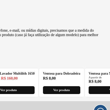
efone, e-mail, ou mídias digitais, precisamos que a medida do
o produto (caso já faça utilização de algum modelo) para melhor
Lavador Multilith 1650
Ventosa para Dobradeira
Ventosa para
A partir de
R$
160,00
R$
8,00
R$
8,00
Ver produto
Ver produto