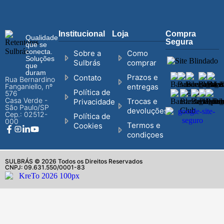
Institucional
Loja
Compra
Qualidade
Segura
que se
conecta.
Sobre a
Como
Soluções
Sulbrás
comprar
que
duram
Prazos e
Contato
Rua Bernardino
Fanganiello, nº
entregas
Política de
576
Casa Verde -
Trocas e
Privacidade
São Paulo/SP
devoluções
Cep.: 02512-
Política de
000
Termos e
Cookies
condiçoes
SULBRÁS © 2026 Todos os Direitos Reservados
CNPJ: 09.631.550/0001-83