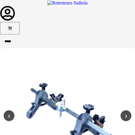
Gás e Saneam
Injeção de Plá
Kit reparo
Pneumáticos
Linha Industria
Gráfica
Revestimento 
‹
›
Poliuretano (P
Serviço de