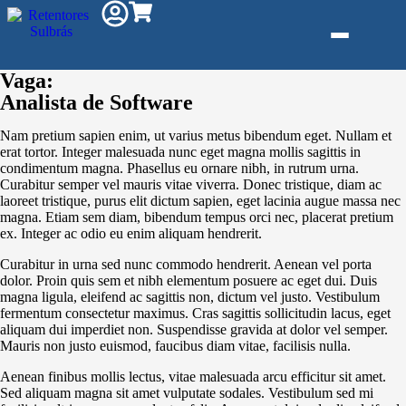
Vaga:
Analista de Software
Gás e
Nam pretium sapien enim, ut varius metus bibendum eget. Nullam et
Saneamento
erat tortor. Integer malesuada nunc eget magna mollis sagittis in
condimentum magna. Phasellus eu ornare nibh, in rutrum urna.
Curabitur semper vel mauris vitae viverra. Donec tristique, diam ac
Injeção de
laoreet tristique, purus elit dictum sapien, eget lacinia augue massa nec
Plástico
magna. Etiam sem diam, bibendum tempus orci nec, placerat pretium
ex. Integer ac odio eu enim aliquam hendrerit.
Kit reparo
Pneumáticos
Curabitur in urna sed nunc commodo hendrerit. Aenean vel porta
dolor. Proin quis sem et nibh elementum posuere ac eget dui. Duis
magna ligula, eleifend ac sagittis non, dictum vel justo. Vestibulum
Linha
fermentum consectetur maximus. Cras sagittis sollicitudin lacus, eget
Industrial
aliquam dui imperdiet non. Suspendisse gravida at dolor vel semper.
Mauris non justo euismod, faucibus diam vitae, facilisis nulla.
Gráfica
Aenean finibus mollis lectus, vitae malesuada arcu efficitur sit amet.
Sed aliquam magna sit amet vulputate sodales. Vestibulum sed mi
Revestimento