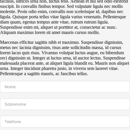
facilisis, ultrices urna non, luctus felis. Aenean et dui sed odio eleifend
e Poliuretano
suscipit. In convallis finibus tempor. Sed vulputate ligula nec mollis
(PU)
molestie. Proin odio enim, convallis non scelerisque id, dapibus nec
ligula. Quisque porta tellus vitae ligula varius venenatis. Pellentesque
Serviço de
diam quam, egestas tempus ante vitae, rutrum rutrum ligula.
Usinagem
Suspendisse enim mi, aliquet ut porttitor at, consectetur ac nunc.
Aliquam maximus lorem sit amet mauris cursus mollis.
Ventosas
Maecenas efficitur sagittis nibh et maximus. Suspendisse dignissim,
metus nec lacinia dignissim, risus ante sollicitudin massa, id cursus
lorem lacus quis risus. Vivamus volutpat luctus augue, eu bibendum
orci dignissim ut. Integer at luctus urna, id auctor lectus. Suspendisse
malesuada placerat ante, at aliquet ligula blandit eu. Mauris non aliquet
urna. Integer tincidunt pharetra justo, in viverra sem laoreet vitae.
Pellentesque a sagittis mauris, ac faucibus tellus.