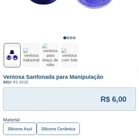
(PU)
Serviço de
Usinagem
Ventosas
Ventosa Sanfonada para Manipulação
SKU:
RS 4020
R$
6,00
Material
Silicone Azul
Silicone Cerâmica