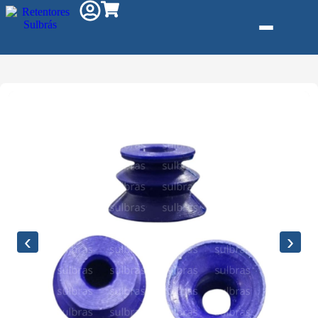
Gás e
Saneamento
Injeção de
Plástico
Kit reparo
Pneumáticos
Linha
‹
›
Industrial
Gráfica
Revestimento
e Poliuretano