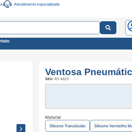
ra
Atendimento especializado
tato
Ventosa Pneumátic
SKU:
RS 4623
Material
Silicone Translúcido
Silicone Vermelho M
›