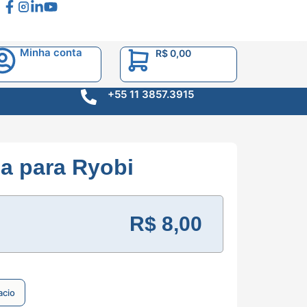
Minha conta
R$
0,00
+55 11 3857.3915
a para Ryobi
R$
8,00
acio