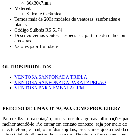
30x30x7mm
Material:
Silicone Cerâmica
Temos mais de 200s modelos de ventosas sanfonadas e
planas
Código Sulbrás RS 5174
Desenvolvemos ventosas especiais a partir de desenhos ou
amostras
Valores para 1 unidade
OUTROS PRODUTOS
VENTOSA SANFONADA TRIPLA
VENTOSA SANFONADA PARA PAPELÃO
VENTOSA PARA EMBALAGEM
PRECISO DE UMA COTAÇÃO, COMO PROCEDER?
Para realizar uma cotação, precisamos de algumas informações para
melhor atendê-lo. Ao entrar em contato conosco, seja por meio do
site, telefone, e-mail, ou mídias digitais, precisamos que a medida da
altura total, do diâmetro da base e do diâmetro do furo de encaixe