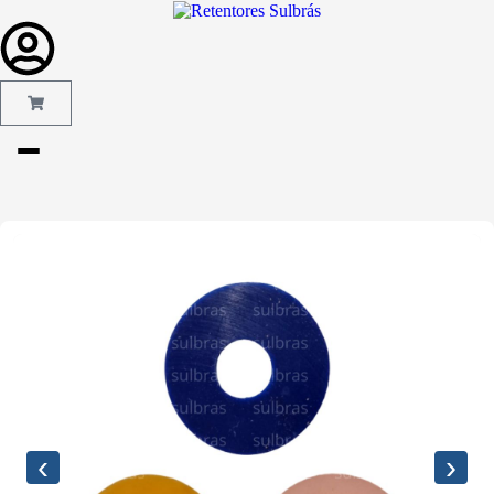
Gás e
Saneamento
Injeção de
Plástico
Kit reparo
Pneumáticos
Linha
Industrial
Gráfica
‹
›
Revestimento
e Poliuretano