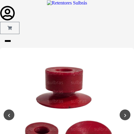
Gás e
Saneamento
Injeção de
Plástico
Kit reparo
Pneumáticos
Linha
Industrial
‹
›
Gráfica
Revestimento
e Poliuretano