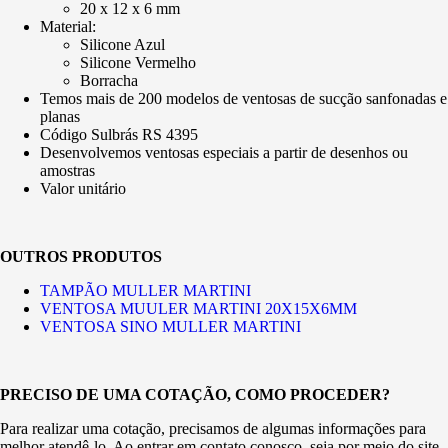
20 x 12 x 6 mm
Material:
Silicone Azul
Silicone Vermelho
Borracha
Temos mais de 200 modelos de ventosas de sucção sanfonadas e
planas
Código Sulbrás RS 4395
Desenvolvemos ventosas especiais a partir de desenhos ou
amostras
Valor unitário
OUTROS PRODUTOS
TAMPÃO MULLER MARTINI
VENTOSA MUULER MARTINI 20X15X6MM
VENTOSA SINO MULLER MARTINI
PRECISO DE UMA COTAÇÃO, COMO PROCEDER?
Para realizar uma cotação, precisamos de algumas informações para
melhor atendê-lo. Ao entrar em contato conosco, seja por meio do site,