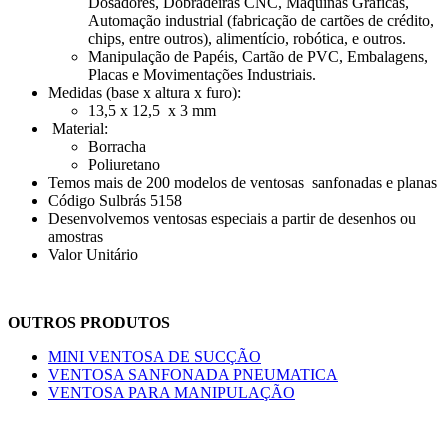
Dosadores, Dobradeiras CNC, Máquinas Gráficas,
Automação industrial (fabricação de cartões de crédito,
chips, entre outros), alimentício, robótica, e outros.
Manipulação de Papéis, Cartão de PVC, Embalagens,
Placas e Movimentações Industriais.
Medidas (base x altura x furo):
13,5 x 12,5 x 3 mm
Material:
Borracha
Poliuretano
Temos mais de 200 modelos de ventosas sanfonadas e planas
Código Sulbrás 5158
Desenvolvemos ventosas especiais a partir de desenhos ou
amostras
Valor Unitário
OUTROS PRODUTOS
MINI VENTOSA DE SUCÇÃO
VENTOSA SANFONADA PNEUMATICA
VENTOSA PARA MANIPULAÇÃO