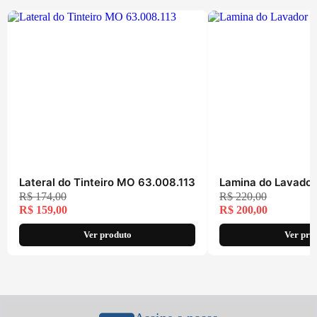
Lateral do Tinteiro MO 63.008.113
Lamina do Lavador
R$
174,00
R$
220,00
R$
159,00
R$
200,00
Ver produto
Ver pro