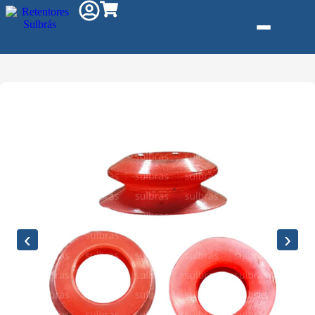
Gás e Saneam
Injeção de Plá
Kit reparo
Pneumáticos
Linha Industria
Gráfica
‹
›
Revestimento 
Poliuretano (P
Serviço de