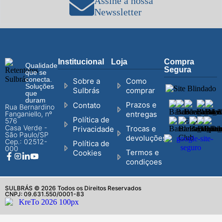
Assine a nossa
Newssletter
Institucional
Loja
Compra
Qualidade
Segura
que se
conecta.
Sobre a
Como
Soluções
Sulbrás
comprar
que
duram
Prazos e
Contato
Rua Bernardino
Fanganiello, nº
entregas
Política de
576
Casa Verde -
Trocas e
Privacidade
São Paulo/SP
devoluções
Cep.: 02512-
Política de
000
Termos e
Cookies
condiçoes
SULBRÁS © 2026 Todos os Direitos Reservados
CNPJ: 09.631.550/0001-83