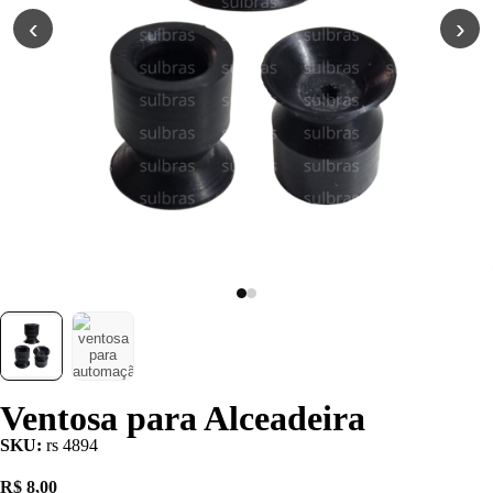
Poliuretano (PU)
‹
›
Serviço de
Usinagem
Ventosas
Ventosa para Alceadeira
SKU:
rs 4894
R$
8,00