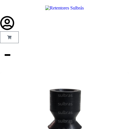
Gás e
Saneamento
Injeção de
Plástico
Kit reparo
Pneumáticos
Linha Industrial
Gráfica
Revestimento e