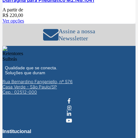
Diafragma para Pneumático M2.148.1041
A partir de
R$
220,00
Ver opções
Assine a nossa
Newssletter
Qualidade que se conecta.
Soluções que duram
Rua Bernardino Fanganiello, nº 576
Casa Verde - São Paulo/SP
Cep.: 02512-000
Institucional