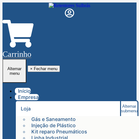
Carrinho
Alternar
×
Fechar menu
menu
Início
Empresa
Alternar
Loja
submenu
Gás e Saneamento
Injeção de Plástico
Kit reparo Pneumáticos
Linha Industrial