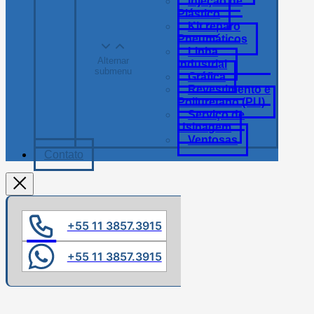
Injeção de
Plástico
Kit reparo
Pneumáticos
Linha
Alternar
Industrial
submenu
Gráfica
Revestimento e
Poliuretano (PU)
Serviço de
Usinagem
Ventosas
Contato
+55 11 3857.3915
+55 11 3857.3915