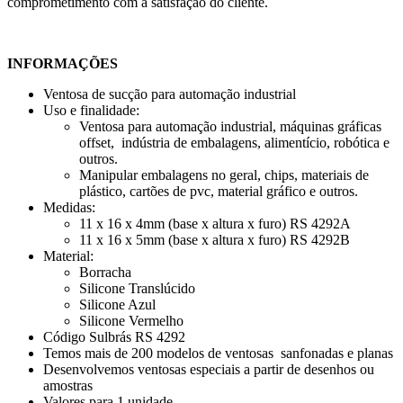
comprometimento com a satisfação do cliente.
INFORMAÇÕES
Ventosa de sucção para automação industrial
Uso e finalidade:
Ventosa para automação industrial, máquinas gráficas
offset, indústria de embalagens, alimentício, robótica e
outros.
Manipular embalagens no geral, chips, materiais de
plástico, cartões de pvc, material gráfico e outros.
Medidas:
11 x 16 x 4mm (base x altura x furo) RS 4292A
11 x 16 x 5mm (base x altura x furo) RS 4292B
Material:
Borracha
Silicone Translúcido
Silicone Azul
Silicone Vermelho
Código Sulbrás RS 4292
Temos mais de 200 modelos de ventosas sanfonadas e planas
Desenvolvemos ventosas especiais a partir de desenhos ou
amostras
Valores para 1 unidade