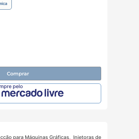
mica
Comprar
ompre pelo
ucção para Máquinas Gráficas, Injetoras de