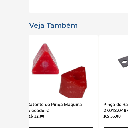
Veja Também
obótica
Batente de Pinça Maquina
Pinça do R
Alceadeira
27.013.049
R$
12,00
R$
55,00