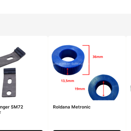
anger SM72
Roldana Metronic
F