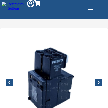
Gás e Saneam
Injeção de Plá
Kit reparo
Pneumáticos
Linha Industria
Gráfica
‹
›
Revestimento 
Poliuretano (P
Serviço de