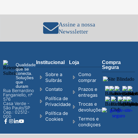
Assine a nossa
Newssletter
Institucional
Loja
Compra
Qualidade
Segura
que se
conecta.
Sobre a
Como
Soluções
Sulbrás
comprar
que
duram
Prazos e
Contato
Rua Bernardino
Fanganiello, nº
entregas
Política de
576
Casa Verde -
Trocas e
Privacidade
São Paulo/SP
devoluções
Cep.: 02512-
Política de
000
Termos e
Cookies
condiçoes