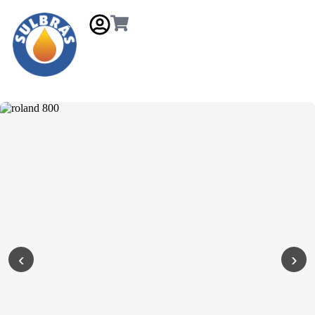
Gás e Saneamento
‹
›
Injeção de Plástico
Kit reparo
Pneumáticos