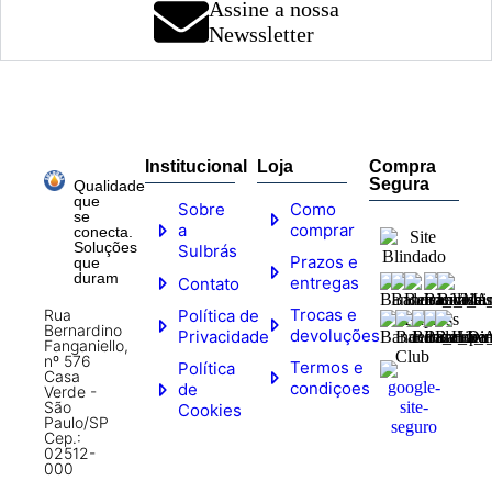
Assine a nossa
Newssletter
Institucional
Loja
Compra
Segura
Qualidade
que
Sobre
Como
se
a
comprar
conecta.
Soluções
Sulbrás
Prazos e
que
duram
entregas
Contato
Trocas e
Rua
Política de
Bernardino
devoluções
Privacidade
Fanganiello,
nº 576
Termos e
Política
Casa
condiçoes
de
Verde -
São
Cookies
Paulo/SP
Cep.:
02512-
000