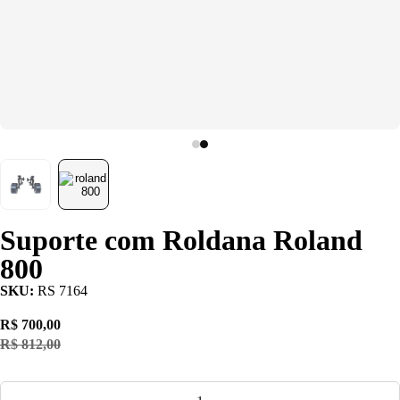
Linha Industrial
Gráfica
Revestimento e
Poliuretano (PU)
Serviço de
Usinagem
Ventosas
Suporte com Roldana Roland
800
SKU:
RS 7164
R$ 700,00
R$ 812,00