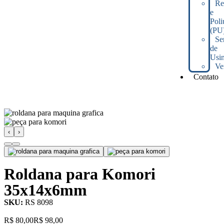
Re
e
Poli
(PU
Se
de
Usi
Ve
Contato
‹
›
Roldana para Komori
35x14x6mm
SKU:
RS 8098
R$
80,00
R$
98,00