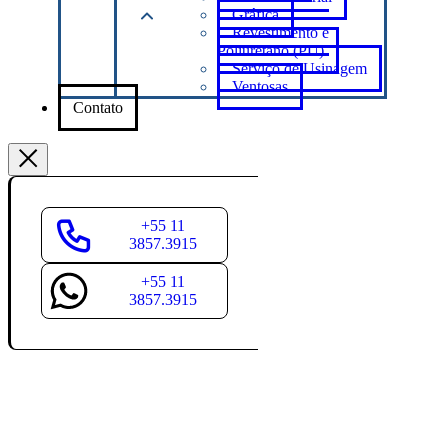
Gráfica
Revestimento e
Poliuretano (PU)
Serviço de Usinagem
Ventosas
Contato
+55 11
3857.3915
+55 11
3857.3915