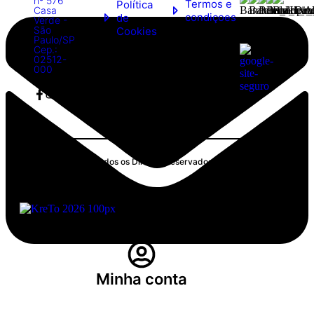
nº 576
Termos e
Política
Casa
condiçoes
de
Verde -
São
Cookies
Paulo/SP
Cep.:
02512-
000
SULBRÁS © 2026 Todos os Direitos Reservados
CNPJ: 09.631.550/0001-83
Minha conta