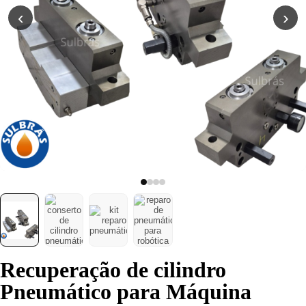
Poliuretano (PU)
‹
›
Serviço de
Usinagem
Ventosas
Recuperação de cilindro
Pneumático para Máquina