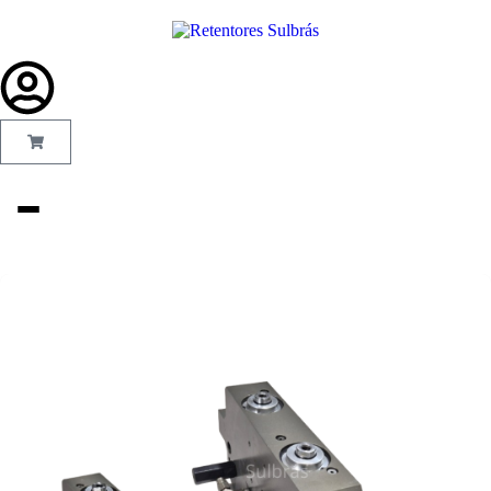
Gás e
Saneamento
Injeção de
Plástico
Kit reparo
Pneumáticos
Linha Industrial
Gráfica
Revestimento e