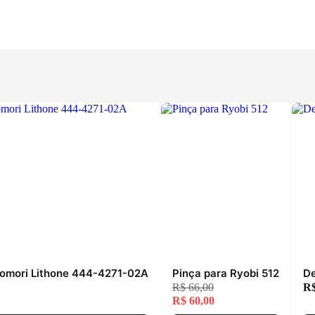
omori Lithone 444-4271-02A
Pinça para Ryobi 512
De
R$
66,00
R
R$
60,00