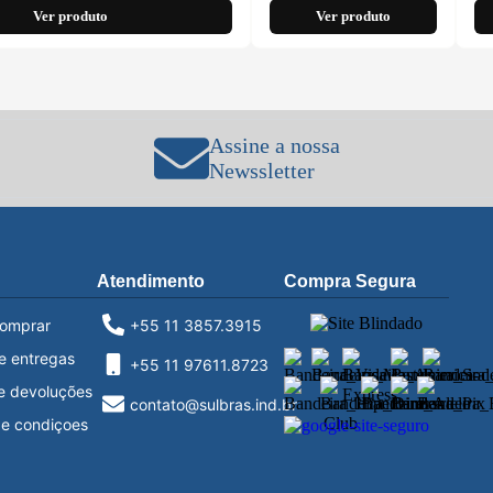
Ver produto
Ver produto
Assine a nossa
Newssletter
Atendimento
Compra Segura
omprar
+55 11 3857.3915
e entregas
+55 11 97611.8723
e devoluções
contato@sulbras.ind.br
e condiçoes