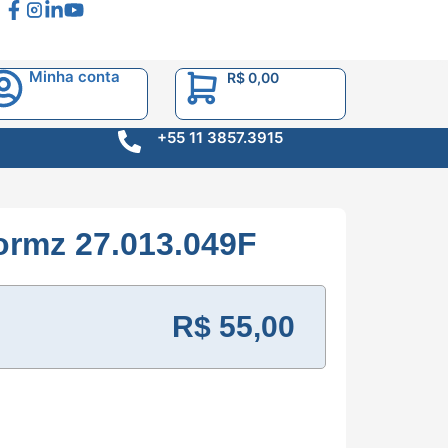
Minha conta
R$
0,00
+55 11 3857.3915
ormz 27.013.049F
R$
55,00