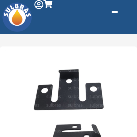
Gás e
Saneamento
Injeção de
Plástico
Kit reparo
Pneumáticos