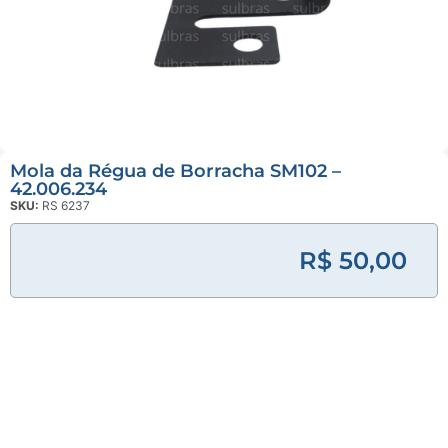
Linha
Industrial
Gráfica
Revestimento
e Poliuretano
(PU)
Mola da Régua de Borracha SM102 –
42.006.234
SKU:
RS 6237
Serviço de
Usinagem
R$ 50,00
Ventosas