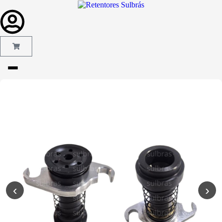
Gás e
Saneamento
Injeção de
Plástico
Kit reparo
Pneumáticos
Linha
Industrial
‹
›
Gráfica
Revestimento
e Poliuretano