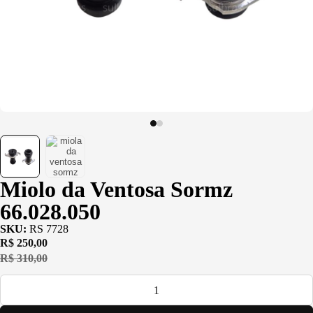
(PU)
Serviço de
Usinagem
Ventosas
Miolo da Ventosa Sormz
66.028.050
SKU:
RS 7728
R$
250,00
R$
310,00