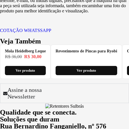
telefone, e-mail, ou mídias digitais, precisamos que a máquina na qual
a peça será utilizada seja informada, também encaminhar uma foto do
produto para melhor identificação e visualização.
COTAÇÃO WHATSSAPP
Veja Também
Mola Heidelberg Leque
Revestimento de Pincas para Ryobi
C
R$
36,00
R$
30,00
Ver produto
Ver produto
Assine a nossa
Newssletter
Qualidade que se conecta.
Soluções que duram
Rua Bernardino Fanganiello, nº 576