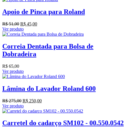
Apoio de Pinca para Roland
O
O
R$
51,00
R$
45,00
preço
preço
Ver produto
original
atual
era:
é:
R$ 51,00.
R$ 45,00.
Correia Dentada para Bolsa de
Dobradeira
R$
65,00
Ver produto
Lâmina do Lavador Roland 600
O
O
R$
275,00
R$
250,00
preço
preço
Ver produto
original
atual
era:
é:
R$ 275,00.
R$ 250,00.
Carretel do cadarço SM102 - 00.550.0542