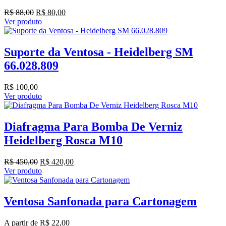
O
O
R$
88,00
R$
80,00
preço
preço
Ver produto
original
atual
era:
é:
R$ 88,00.
R$ 80,00.
Suporte da Ventosa - Heidelberg SM
66.028.809
R$
100,00
Ver produto
Diafragma Para Bomba De Verniz
Heidelberg Rosca M10
O
O
R$
450,00
R$
420,00
preço
preço
Ver produto
original
atual
era:
é:
R$ 450,00.
R$ 420,00.
Ventosa Sanfonada para Cartonagem
A partir de
R$
22,00