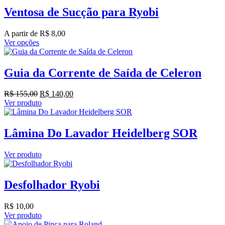
Ventosa de Sucção para Ryobi
A partir de
R$
8,00
Ver opções
Guia da Corrente de Saída de Celeron
O
O
R$
155,00
R$
140,00
preço
preço
Ver produto
original
atual
era:
é:
R$ 155,00.
R$ 140,00.
Lâmina Do Lavador Heidelberg SOR
Ver produto
Desfolhador Ryobi
R$
10,00
Ver produto