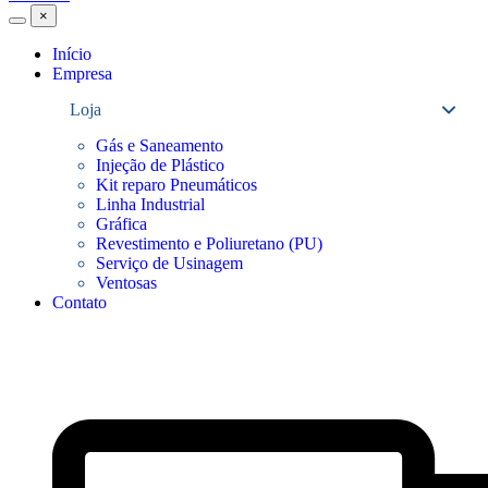
×
Alternar
Fechar
menu
menu
Início
Empresa
Loja
Altern
subm
Gás e Saneamento
Injeção de Plástico
Kit reparo Pneumáticos
Linha Industrial
Gráfica
Revestimento e Poliuretano (PU)
Serviço de Usinagem
Ventosas
Contato