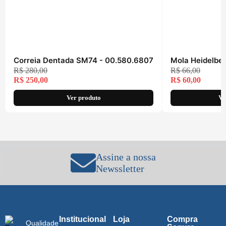
Correia Dentada SM74 - 00.580.6807
Mola Heidelbe
R$
280,00
R$
66,00
R$
250,00
R$
60,00
Ver produto
Ve
Assine a nossa
Newssletter
Institucional
Loja
Compra
Qualidade