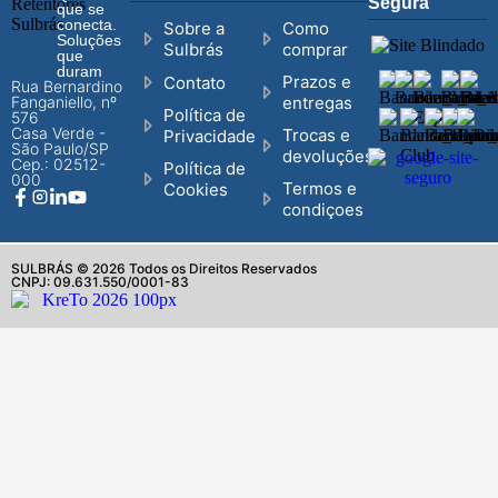
Segura
que se
conecta.
Sobre a
Como
Soluções
Sulbrás
comprar
que
duram
Prazos e
Contato
Rua Bernardino
Fanganiello, nº
entregas
Política de
576
Casa Verde -
Trocas e
Privacidade
São Paulo/SP
devoluções
Cep.: 02512-
Política de
000
Termos e
Cookies
condiçoes
SULBRÁS © 2026 Todos os Direitos Reservados
CNPJ: 09.631.550/0001-83