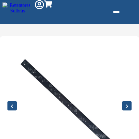
Gás e Saneam
Injeção de Plá
Kit reparo
Pneumáticos
Linha Industria
Gráfica
‹
›
Revestimento 
Poliuretano (P
Serviço de