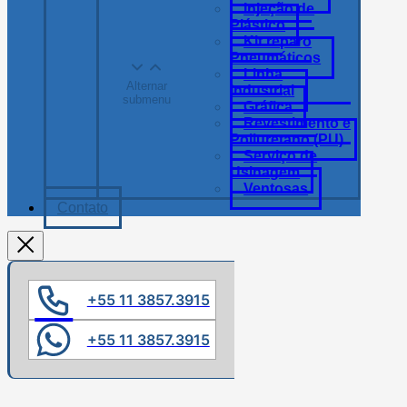
Injeção de
Plástico
Kit reparo
Pneumáticos
Linha
Alternar
Industrial
submenu
Gráfica
Revestimento e
Poliuretano (PU)
Serviço de
Usinagem
Ventosas
Contato
+55 11 3857.3915
+55 11 3857.3915