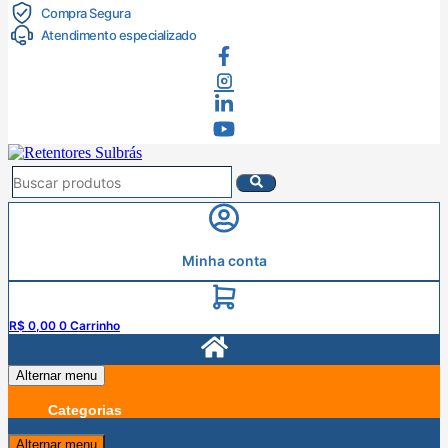
Compra Segura
Atendimento especializado
Minha conta
R$
0,00
0
Carrinho
Alternar menu
Categorias
Cilindros e Válvulas Pneumáticas
Gás e
130
Alternar menu
Saneamento
Injeção de Plástico
Linha