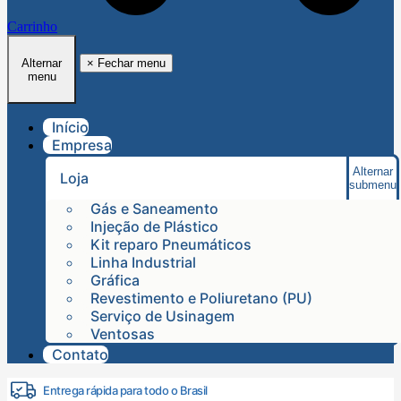
Carrinho
Alternar
×
Fechar menu
menu
Início
Empresa
Alternar
Loja
submenu
Gás e Saneamento
Injeção de Plástico
Kit reparo Pneumáticos
Linha Industrial
Gráfica
Revestimento e Poliuretano (PU)
Serviço de Usinagem
Ventosas
Contato
Entrega rápida para todo o Brasil