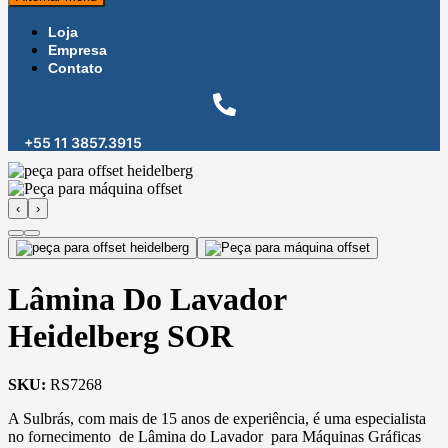
66
25
Industrial
Peças Máquinas Gráfica
103
665
Loja
Revestimento
Serviço de Usinagem
Ventosas
48
19
Empresa
264
Contato
+55 11 3857.3915
‹
›
Lâmina Do Lavador
Heidelberg SOR
SKU:
RS7268
A Sulbrás, com mais de 15 anos de experiência, é uma especialista
no fornecimento de Lâmina do Lavador para Máquinas Gráficas