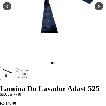
Poliuretano (PU)
‹
›
Serviço de
Usinagem
Ventosas
Lamina Do Lavador Adast 525
SKU:
rs 7738
R$
140,00