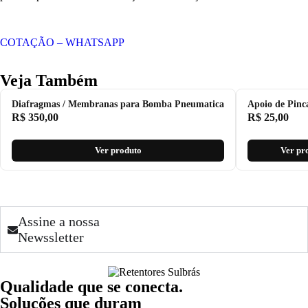
COTAÇÃO – WHATSAPP
Veja Também
Diafragmas / Membranas para Bomba Pneumatica
Apoio de Pinc
R$
350,00
R$
25,00
Ver produto
Ver pr
Assine a nossa
Newssletter
Qualidade que se conecta.
Soluções que duram