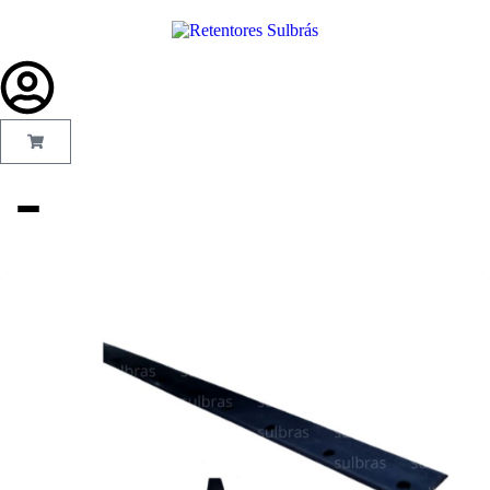
Gás e
Saneamento
Injeção de
Plástico
Kit reparo
Pneumáticos
Linha Industrial
Gráfica
Revestimento e