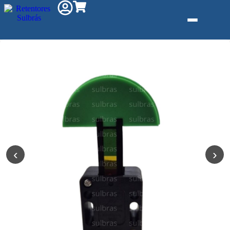
Gás e
Saneamento
Injeção de
Plástico
Kit reparo
Pneumáticos
‹
›
Linha
Industrial
Gráfica
Revestimento
e Poliuretano