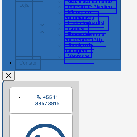
Gás e Saneamento
Loja
Injeção de Plástico
Kit reparo
Pneumáticos
Linha Industrial
Gráfica
Revestimento e
Poliuretano (PU)
Serviço de
Usinagem
Ventosas
Contato
+55 11
3857.3915