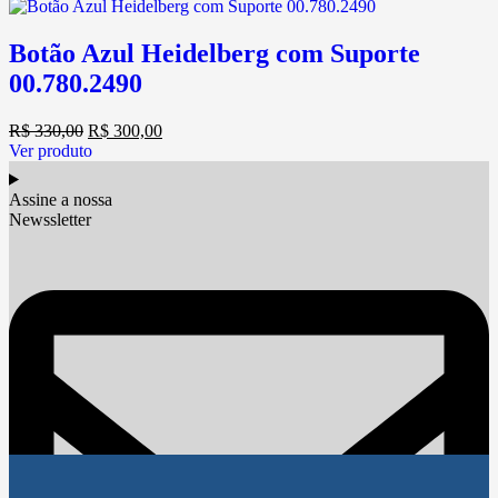
Botão Azul Heidelberg com Suporte
00.780.2490
R$
330,00
R$
300,00
Ver produto
Assine a nossa
Newssletter