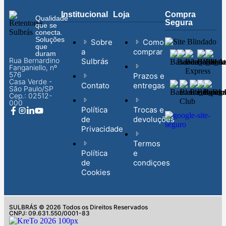
Institucional
Loja
Compra
Qualidade
Segura
que se
conecta.
Soluções
Sobre
Como
que
a
comprar
duram
Rua Bernardino
Sulbrás
Fanganiello, nº
576
Prazos e
Casa Verde -
Contato
entregas
São Paulo/SP
Cep.: 02512-
000
Política
Trocas e
de
devoluções
Privacidade
Termos
Política
e
de
condiçoes
Cookies
SULBRÁS © 2026 Todos os Direitos Reservados
CNPJ: 09.631.550/0001-83